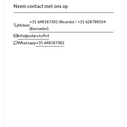
Neem contact met ons op
+31 648187382 (Ricardo) / +31 628788354
Mobiel
(Bernadet)
info@polarstuff.nl
+31 648187382
Whatsapp