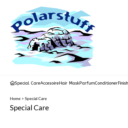
Special Care
Accesoire
Hair Mask
Parfum
Conditioner
Finis
Home
>
Special Care
Special Care