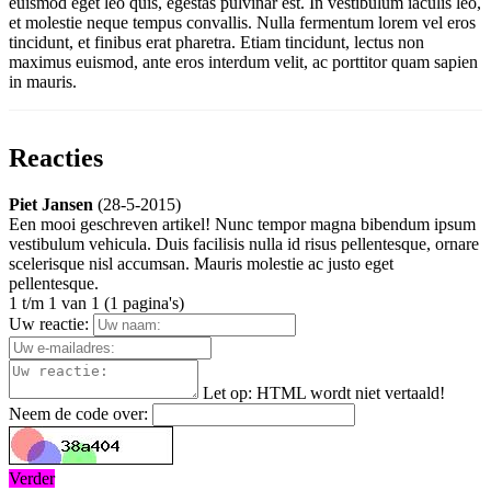
euismod eget leo quis, egestas pulvinar est. In vestibulum iaculis leo,
et molestie neque tempus convallis. Nulla fermentum lorem vel eros
tincidunt, et finibus erat pharetra. Etiam tincidunt, lectus non
maximus euismod, ante eros interdum velit, ac porttitor quam sapien
in mauris.
Reacties
Piet Jansen
(28-5-2015)
Een mooi geschreven artikel! Nunc tempor magna bibendum ipsum
vestibulum vehicula. Duis facilisis nulla id risus pellentesque, ornare
scelerisque nisl accumsan. Mauris molestie ac justo eget
pellentesque.
1 t/m 1 van 1 (1 pagina's)
Uw reactie:
Let op:
HTML wordt niet vertaald!
Neem de code over:
Verder