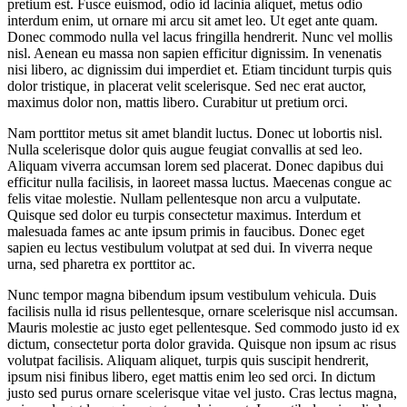
pretium est. Fusce euismod, odio id lacinia aliquet, metus odio
interdum enim, ut ornare mi arcu sit amet leo. Ut eget ante quam.
Donec commodo nulla vel lacus fringilla hendrerit. Nunc vel mollis
nisl. Aenean eu massa non sapien efficitur dignissim. In venenatis
nisi libero, ac dignissim dui imperdiet et. Etiam tincidunt turpis quis
dolor tristique, in placerat velit scelerisque. Sed nec erat auctor,
maximus dolor non, mattis libero. Curabitur ut pretium orci.
Nam porttitor metus sit amet blandit luctus. Donec ut lobortis nisl.
Nulla scelerisque dolor quis augue feugiat convallis at sed leo.
Aliquam viverra accumsan lorem sed placerat. Donec dapibus dui
efficitur nulla facilisis, in laoreet massa luctus. Maecenas congue ac
felis vitae molestie. Nullam pellentesque non arcu a vulputate.
Quisque sed dolor eu turpis consectetur maximus. Interdum et
malesuada fames ac ante ipsum primis in faucibus. Donec eget
sapien eu lectus vestibulum volutpat at sed dui. In viverra neque
urna, sed pharetra ex porttitor ac.
Nunc tempor magna bibendum ipsum vestibulum vehicula. Duis
facilisis nulla id risus pellentesque, ornare scelerisque nisl accumsan.
Mauris molestie ac justo eget pellentesque. Sed commodo justo id ex
dictum, consectetur porta dolor gravida. Quisque non ipsum ac risus
volutpat facilisis. Aliquam aliquet, turpis quis suscipit hendrerit,
ipsum nisi finibus libero, eget mattis enim leo sed orci. In dictum
justo sed purus ornare scelerisque vitae vel justo. Cras lectus magna,