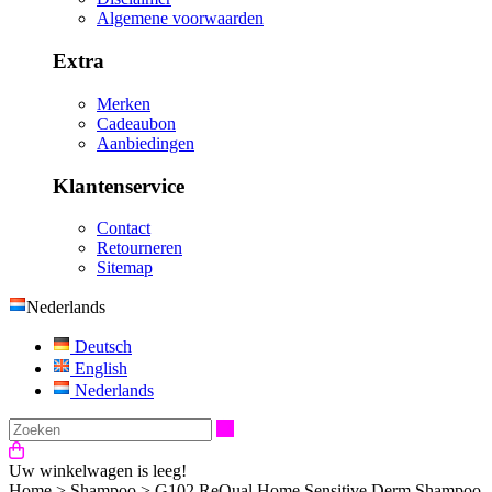
Algemene voorwaarden
Extra
Merken
Cadeaubon
Aanbiedingen
Klantenservice
Contact
Retourneren
Sitemap
Nederlands
Deutsch
English
Nederlands
Zoeken
Uw winkelwagen is leeg!
Home
>
Shampoo
>
G102 ReQual Home Sensitive Derm Shampoo