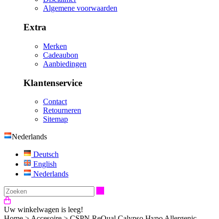
Algemene voorwaarden
Extra
Merken
Cadeaubon
Aanbiedingen
Klantenservice
Contact
Retourneren
Sitemap
Nederlands
Deutsch
English
Nederlands
Zoeken
Uw winkelwagen is leeg!
Home
>
Accesoire
>
CSPN ReQual Calypso Hypo Allergenic