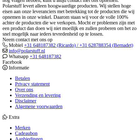
nog vragen hebben, kunt u altijd contact met ons opnemen.
Polarstuff levert alleen hoogwaardige producten. Wij stellen hoge
eisen aan onze leveranciers met betrekking tot de producten die wij
opnemen in onze winkel. Daarom staan wij voor de volle 100%
achter de producten die we verkopen. Mocht er problemen zijn met
een product dan doen wij niet moeilijk en zullen proberen om het zo
snel mogelijk naar ieders tevredenheid op te lossen.
Neem contact met ons op
Mobiel
+31 648187382 (Ricardo) / +31 628788354 (Bernadet)
info@polarstuff.nl
Whatsapp
+31 648187382
Facebook
Informatie
Betalen
Privacy statement
Over ons
Verzending en levering
Disclaimer
Algemene voorwaarden
Extra
Merken
Cadeaubon
Aanbiedingen