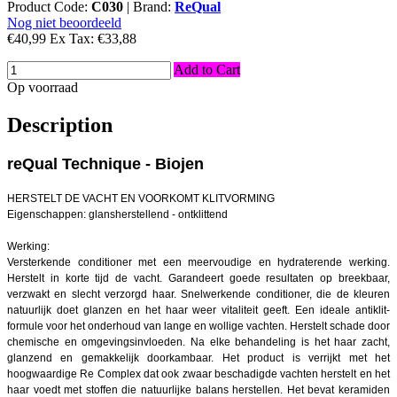
Product Code:
C030
|
Brand:
ReQual
Nog niet beoordeeld
€40,99
Ex Tax:
€33,88
Add to Cart
Op voorraad
Description
reQual Technique - Biojen
HERSTELT DE VACHT EN VOORKOMT KLITVORMING
Eigenschappen: glansherstellend - ontklittend
Werking:
Versterkende conditioner met een meervoudige en hydraterende werking.
Herstelt in korte tijd de vacht. Garandeert goede resultaten op breekbaar,
verzwakt en slecht verzorgd haar. Snelwerkende conditioner, die de kleuren
natuurlijk doet glanzen en het haar weer vitaliteit geeft. Een ideale antiklit-
formule voor het onderhoud van lange en wollige vachten. Herstelt schade door
chemische en omgevingsinvloeden. Na elke behandeling is het haar zacht,
glanzend en gemakkelijk doorkambaar. Het product is verrijkt met het
hoogwaardige Re Complex dat ook zwaar beschadigde vachten herstelt en het
haar voedt met stoffen die natuurlijke balans herstellen. Het bevat keramiden