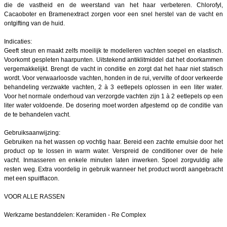
die de vastheid en de weerstand van het haar verbeteren. Chlorofyl,
Cacaoboter en Bramenextract zorgen voor een snel herstel van de vacht en
ontgifting van de huid.
Indicaties:
Geeft steun en maakt zelfs moeilijk te modelleren vachten soepel en elastisch.
Voorkomt gespleten haarpunten. Uitstekend antiklitmiddel dat het doorkammen
vergemakkelijkt. Brengt de vacht in conditie en zorgt dat het haar niet statisch
wordt. Voor verwaarloosde vachten, honden in de rui, vervilte of door verkeerde
behandeling verzwakte vachten, 2 à 3 eetlepels oplossen in een liter water.
Voor het normale onderhoud van verzorgde vachten zijn 1 à 2 eetlepels op een
liter water voldoende. De dosering moet worden afgestemd op de conditie van
de te behandelen vacht.
Gebruiksaanwijzing:
Gebruiken na het wassen op vochtig haar. Bereid een zachte emulsie door het
product op te lossen in warm water. Verspreid de conditioner over de hele
vacht. Inmasseren en enkele minuten laten inwerken. Spoel zorgvuldig alle
resten weg. Extra voordelig in gebruik wanneer het product wordt aangebracht
met een spuitflacon.
VOOR ALLE RASSEN
Werkzame bestanddelen: Keramiden - Re Complex