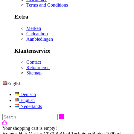
Terms and Conditions
Extra
Merken
Cadeaubon
Aanbiedingen
Klantenservice
Contact
Retourneren
Sitemap
English
Deutsch
English
Nederlands
Search
Your shopping cart is empty!
Home
»
Hair Mask
»
C030 ReQual Technique Biojen 1000 ml