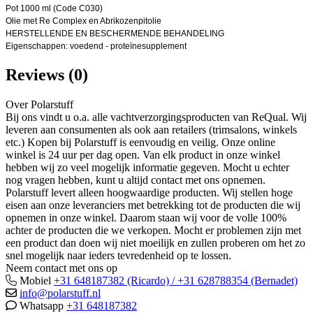
Pot 1000 ml (Code C030)
Olie met Re Complex en Abrikozenpitolie
HERSTELLENDE EN BESCHERMENDE BEHANDELING
Eigenschappen: voedend - proteïnesupplement
Reviews (0)
Over Polarstuff
Bij ons vindt u o.a. alle vachtverzorgingsproducten van ReQual. Wij
leveren aan consumenten als ook aan retailers (trimsalons, winkels
etc.) Kopen bij Polarstuff is eenvoudig en veilig. Onze online
winkel is 24 uur per dag open. Van elk product in onze winkel
hebben wij zo veel mogelijk informatie gegeven. Mocht u echter
nog vragen hebben, kunt u altijd contact met ons opnemen.
Polarstuff levert alleen hoogwaardige producten. Wij stellen hoge
eisen aan onze leveranciers met betrekking tot de producten die wij
opnemen in onze winkel. Daarom staan wij voor de volle 100%
achter de producten die we verkopen. Mocht er problemen zijn met
een product dan doen wij niet moeilijk en zullen proberen om het zo
snel mogelijk naar ieders tevredenheid op te lossen.
Neem contact met ons op
Mobiel
+31 648187382 (Ricardo) / +31 628788354 (Bernadet)
info@polarstuff.nl
Whatsapp
+31 648187382