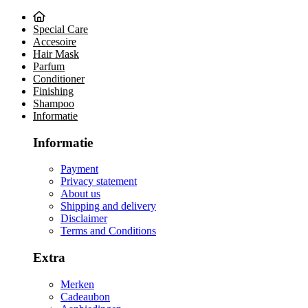
Special Care
Accesoire
Hair Mask
Parfum
Conditioner
Finishing
Shampoo
Informatie
Informatie
Payment
Privacy statement
About us
Shipping and delivery
Disclaimer
Terms and Conditions
Extra
Merken
Cadeaubon