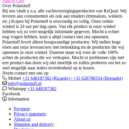
Add to Cart
Over Polarstuff
Bij ons vindt u o.a. alle vachtverzorgingsproducten van ReQual. Wij
leveren aan consumenten als ook aan retailers (trimsalons, winkels
etc.) Kopen bij Polarstuff is eenvoudig en veilig. Onze online
winkel is 24 uur per dag open. Van elk product in onze winkel
hebben wij zo veel mogelijk informatie gegeven. Mocht u echter
nog vragen hebben, kunt u altijd contact met ons opnemen.
Polarstuff levert alleen hoogwaardige producten. Wij stellen hoge
eisen aan onze leveranciers met betrekking tot de producten die wij
opnemen in onze winkel. Daarom staan wij voor de volle 100%
achter de producten die we verkopen. Mocht er problemen zijn met
een product dan doen wij niet moeilijk en zullen proberen om het zo
snel mogelijk naar ieders tevredenheid op te lossen.
Neem contact met ons op
Mobiel
+31 648187382 (Ricardo) / +31 628788354 (Bernadet)
info@polarstuff.nl
Whatsapp
+31 648187382
Facebook
Information
Payment
Privacy statement
About us
Shipping and delivery