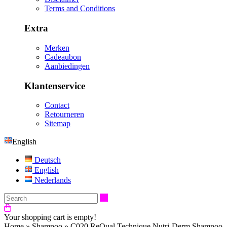
Terms and Conditions
Extra
Merken
Cadeaubon
Aanbiedingen
Klantenservice
Contact
Retourneren
Sitemap
English
Deutsch
English
Nederlands
Search
Your shopping cart is empty!
Home
»
Shampoo
»
C020 ReQual Technique Nutri-Derm Shampoo