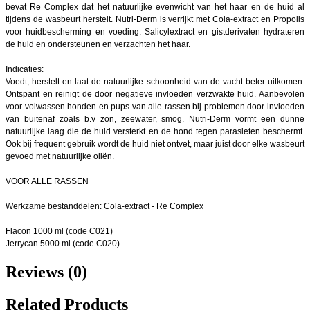
bevat Re Complex dat het natuurlijke evenwicht van het haar en de huid al
tijdens de wasbeurt herstelt. Nutri-Derm is verrijkt met Cola-extract en Propolis
voor huidbescherming en voeding. Salicylextract en gistderivaten hydrateren
de huid en ondersteunen en verzachten het haar.
Indicaties:
Voedt, herstelt en laat de natuurlijke schoonheid van de vacht beter uitkomen.
Ontspant en reinigt de door negatieve invloeden verzwakte huid. Aanbevolen
voor volwassen honden en pups van alle rassen bij problemen door invloeden
van buitenaf zoals b.v zon, zeewater, smog. Nutri-Derm vormt een dunne
natuurlijke laag die de huid versterkt en de hond tegen parasieten beschermt.
Ook bij frequent gebruik wordt de huid niet ontvet, maar juist door elke wasbeurt
gevoed met natuurlijke oliën.
VOOR ALLE RASSEN
Werkzame bestanddelen: Cola-extract - Re Complex
Flacon 1000 ml (code C021)
Jerrycan 5000 ml (code C020)
Reviews (0)
Related Products