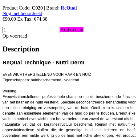
Product Code:
C020
|
Brand:
ReQual
Nog niet beoordeeld
€90,00
Ex Tax:
€74,38
Add to Cart
Op voorraad
Description
ReQual Technique - Nutri Derm
EVENWICHTHERSTELLEND VOOR HAAR EN HUID
Eigenschappen: huidbeschermend - voedend
Werking:
Evenwichtherstellende professionele shampoo die de beschermende functies
van het haar en de huid versterkt. Speciale geconcentreerde behandeling voor
een milde reiniging en versoepeling van de huid. Geeft extra kracht om het
gehalte aan essentiële elementen van de huid op peil te houden. Brengt elke
vacht in perfect evenwicht door het verbeteren van zowel de weerstand als het
natuurlijke vet dat de keratinestructuur beschermt. Reinigt met natuurlijke
oppervlakteactieve stoffen die de gevoelige huid niet irriteren en heeft
bovendien een milde werking op de huid met lichte afwijkingen. Het product