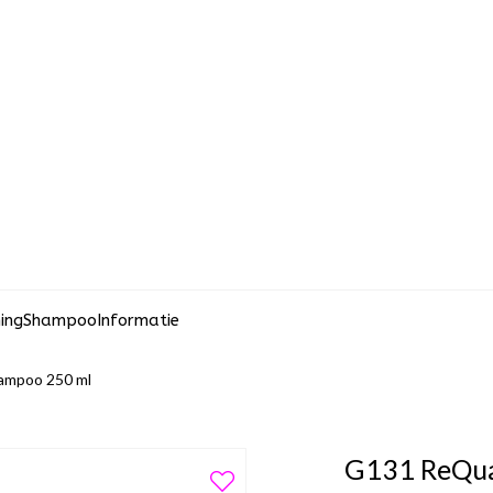
hing
Shampoo
Informatie
ampoo 250 ml
G131 ReQua