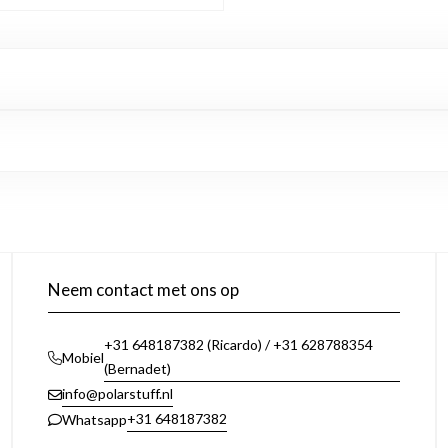
Neem contact met ons op
+31 648187382 (Ricardo) / +31 628788354
Mobiel
(Bernadet)
info@polarstuff.nl
+31 648187382
Whatsapp