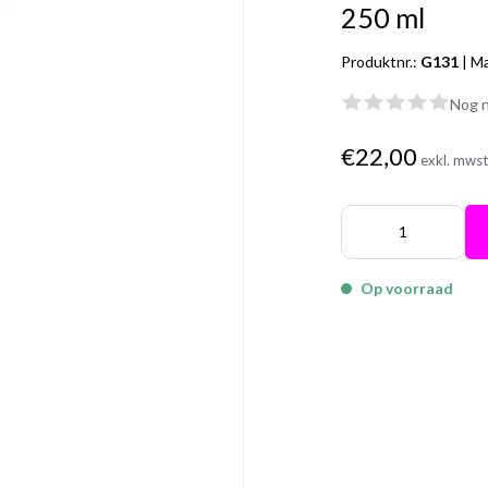
250 ml
Produktnr.:
G131
|
Ma
Nog n
€22,00
exkl. mws
Op voorraad