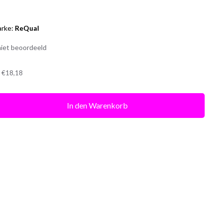
rke:
ReQual
iet beoordeeld
t
€18,18
In den Warenkorb