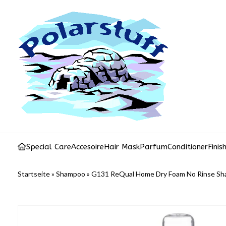
Special Care
Accesoire
Hair Mask
Parfum
Conditioner
Finis
Startseite
»
Shampoo
»
G131 ReQual Home Dry Foam No Rinse Sh