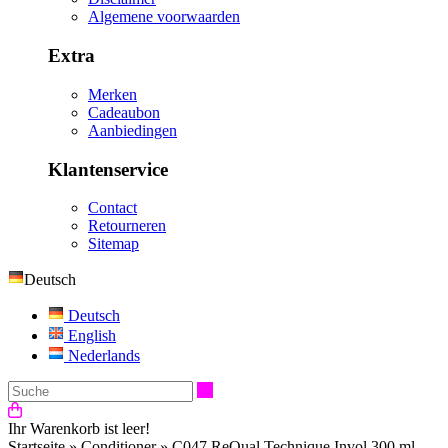
Algemene voorwaarden
Extra
Merken
Cadeaubon
Aanbiedingen
Klantenservice
Contact
Retourneren
Sitemap
Deutsch
Deutsch
English
Nederlands
Suche
Ihr Warenkorb ist leer!
Startseite
»
Conditioner
»
C047 ReQual Technique Invol 300 ml